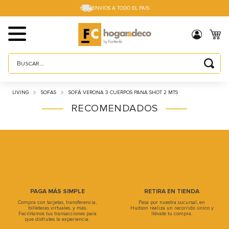
ENVIOS A TODO EL PAIS
Buscar...
TÉRMINOS MÁS BUSCADOS
LIVING
SOFAS
SOFÁ VERONA 3 CUERPOS PANA SHOT 2 MTS
1
.
sillas
RECOMENDADOS
2
.
cama box
3
.
mesa
4
.
muebles
5
.
placard
6
.
electro
7
.
cama
8
.
respaldo