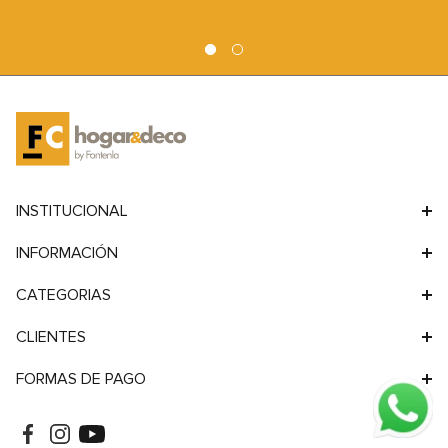
Sofá Origen 3 Cuerpos
Sofá Refugio 3 Cuerpos
9
.
sofa
Lino 3,28 mts
2,43 mts
10
.
sofa cama
Lino
Lino
Precio de lista
Precio de lista
$
5
.
279
.
000
$
2
.
789
.
000
Cargando...
Cargando...
Cargando cuotas ...
Cargando cuotas ...
Cargando cuotas ...
Cargando cuotas ...
PAGA MÁS SIMPLE
RETIRA EN TIENDA
Compra con tarjetas, transferencia,
Pasa por nuestra sucursal, en
billeteras virtuales, y más.
Hudson realiza un recorrido único y
Facilitamos tus transacciones para
llévate tu compra.
que disfrutes la experiencia.