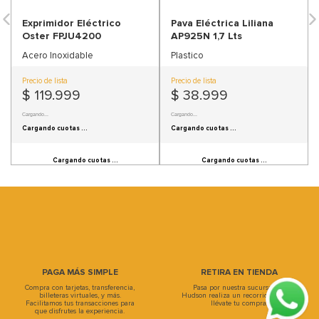
9
.
sofa
Exprimidor Eléctrico
Pava Eléctrica Liliana
10
.
sofa cama
Oster FPJU4200
AP925N 1,7 Lts
Acero Inoxidable
Plastico
Precio de lista
Precio de lista
$
119
.
999
$
38
.
999
Precio sin Impuestos Nacionales:
$ 99.172,73
Precio sin Impuestos Nacionales:
$ 32.230,58
Cargando cuotas ...
Cargando cuotas ...
Cargando cuotas ...
Cargando cuotas ...
PAGA MÁS SIMPLE
RETIRA EN TIENDA
Compra con tarjetas, transferencia,
Pasa por nuestra sucursal, en
billeteras virtuales, y más.
Hudson realiza un recorrido único y
Facilitamos tus transacciones para
llévate tu compra.