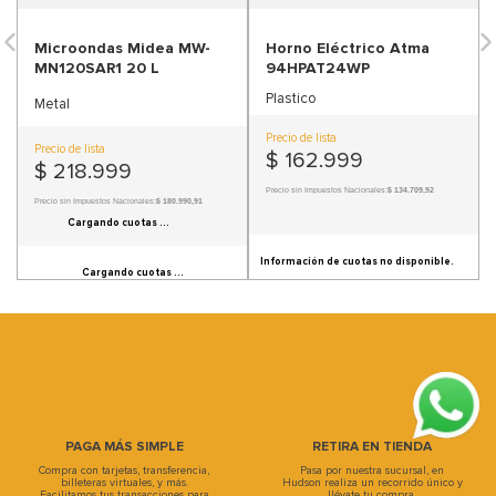
9
.
sofa
Microondas Midea MW-
10
.
sofa cama
MN120SAR1 20 L
Metal
Precio de lista
$
218
.
999
Precio sin Impuestos Nacionales:
$ 180.990,91
Cargando cuotas ...
Cargando cuotas ...
PAGA MÁS SIMPLE
RETIRA EN TIENDA
Compra con tarjetas, transferencia,
Pasa por nuestra sucursal, en
billeteras virtuales, y más.
Hudson realiza un recorrido único y
Facilitamos tus transacciones para
llévate tu compra.