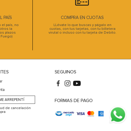
 PAÍS
COMPRA EN CUOTAS
el país, no
LLévate lo que buscas y págalo en
tros la
cuotas, con tus tarjetas, con tu billetera
os plazos
virutal o incluso con tu tarjeta de Debito.
l Fuego)
NTES
SEGUINOS
ar
nta
ME ARREPENTÍ
FORMAS DE PAGO
itud de cancelación
pra