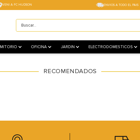
VENI A FC HUDSON
ENVIOS A TODO EL PAIS
Buscar...
TÉRMINOS MÁS BUSCADOS
1
.
sillas
MITORIO
OFICINA
JARDIN
ELECTRODOMESTICOS
2
.
cama box
3
.
mesa
RECOMENDADOS
4
.
muebles
5
.
placard
6
.
electro
7
.
cama
8
.
respaldo
9
.
sofa