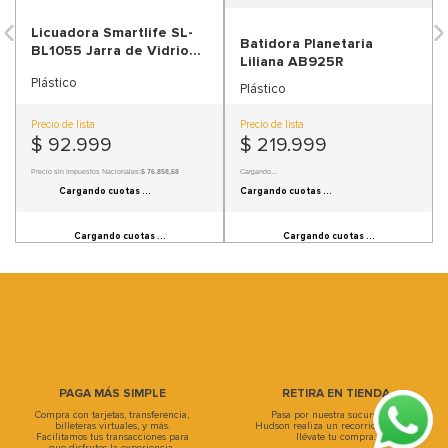
9
.
sofa
Licuadora Smartlife SL-
Batidora Planetaria
BL1055 Jarra de Vidrio
10
.
sofa cama
Liliana AB925R
Pica Hielo
Plástico
Plástico
Precio de lista
Precio de lista
$
92
.
999
$
219
.
999
Precio sin Impuestos Nacionales:
$ 76.858,68
Precio sin Impuestos Nacionales:
$ 181.817,36
Información de cuotas no disponible.
Información de cuotas no disponible.
PAGA MÁS SIMPLE
RETIRA EN TIENDA
Compra con tarjetas, transferencia,
Pasa por nuestra sucursal, en
billeteras virtuales, y más.
Hudson realiza un recorrido único y
Facilitamos tus transacciones para
llévate tu compra.