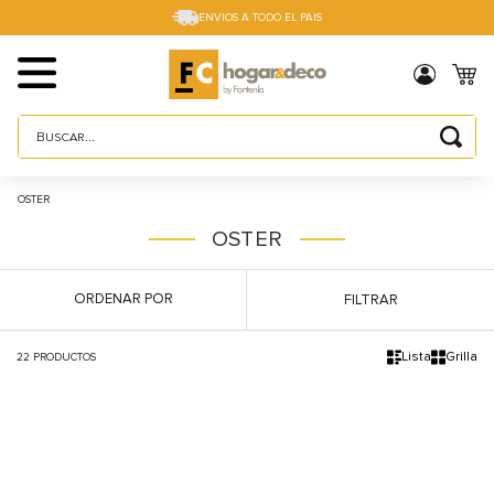
ENVIOS A TODO EL PAIS
Buscar...
TÉRMINOS MÁS BUSCADOS
OSTER
1
.
sillas
OSTER
2
.
cama box
3
.
mesa
ORDENAR POR
FILTRAR
4
.
muebles
Lista
Grilla
22
PRODUCTOS
5
.
placard
6
.
electro
7
.
cama
8
.
respaldo