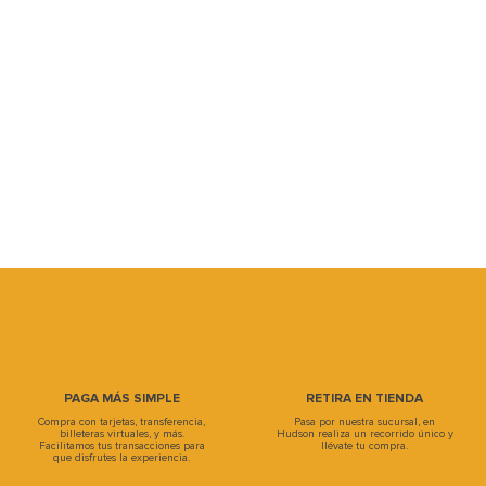
PAGA MÁS SIMPLE
RETIRA EN TIENDA
Compra con tarjetas, transferencia,
Pasa por nuestra sucursal, en
billeteras virtuales, y más.
Hudson realiza un recorrido único y
Facilitamos tus transacciones para
llévate tu compra.
que disfrutes la experiencia.